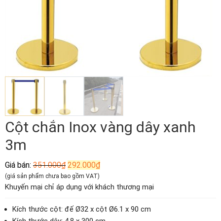
Cột chắn Inox vàng dây xanh
3m
Giá
Giá
Giá bán:
351.000
₫
292.000
₫
gốc
hiện
(giá sản phẩm chưa bao gồm VAT)
là:
tại
Khuyến mại chỉ áp dụng với khách thương mại
351.000₫.
là:
292.000₫.
Kích thước cột: đế Ø32 x cột Ø6.1 x 90 cm