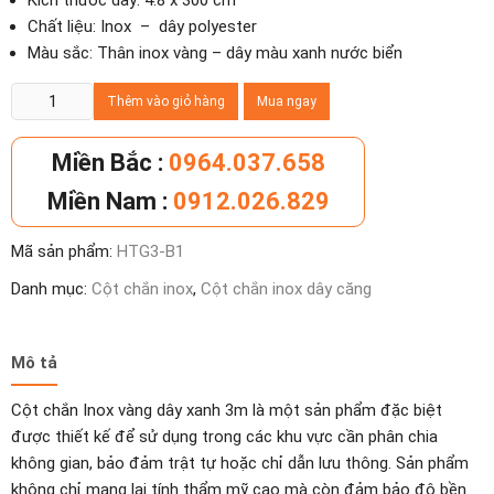
Kích thước dây: 4.8 x 300 cm
Chất liệu: Inox – dây polyester
Màu sắc: Thân inox vàng – dây màu xanh nước biển
Cột
Thêm vào giỏ hàng
Mua ngay
chắn
Inox
Miền Bắc :
0964.037.658
vàng
Miền Nam :
0912.026.829
dây
xanh
Mã sản phẩm:
HTG3-B1
3m
số
Danh mục:
Cột chắn inox
,
Cột chắn inox dây căng
lượng
Mô tả
Cột chắn Inox vàng dây xanh 3m là một sản phẩm đặc biệt
được thiết kế để sử dụng trong các khu vực cần phân chia
không gian, bảo đảm trật tự hoặc chỉ dẫn lưu thông. Sản phẩm
không chỉ mang lại tính thẩm mỹ cao mà còn đảm bảo độ bền