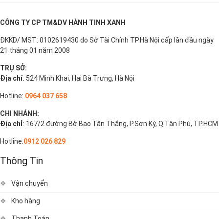
CÔNG TY CP TM&DV HÀNH TINH XANH
ĐKKD/ MST: 0102619430 do Sở Tài Chính TP.Hà Nội cấp lần đầu ngày
21 tháng 01 năm 2008
TRỤ SỞ:
Địa chỉ
: 524 Minh Khai, Hai Bà Trưng, Hà Nội
Hotline:
0964 037 658
CHI NHÁNH:
Địa chỉ
: 167/2 đường Bờ Bao Tân Thắng, P.Sơn Kỳ, Q.Tân Phú, TP.HCM
Hotline:
0912 026 829
Thông Tin
Vận chuyển
Kho hàng
Thanh Toán