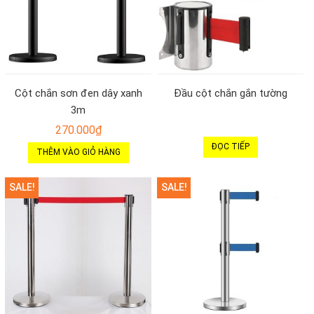
Cột chắn sơn đen dây xanh
Đầu cột chắn gắn tường
3m
270.000
₫
ĐỌC TIẾP
THÊM VÀO GIỎ HÀNG
SALE!
SALE!