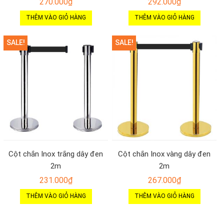
270.000
₫
292.000
₫
THÊM VÀO GIỎ HÀNG
THÊM VÀO GIỎ HÀNG
SALE!
SALE!
Cột chắn Inox trắng dây đen
Cột chắn Inox vàng dây đen
2m
2m
231.000
₫
267.000
₫
THÊM VÀO GIỎ HÀNG
THÊM VÀO GIỎ HÀNG