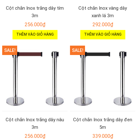
Cột chắn Inox trắng dây tím
Cột chắn Inox vàng dây
3m
xanh lá 3m
256.000
₫
292.000
₫
THÊM VÀO GIỎ HÀNG
THÊM VÀO GIỎ HÀNG
SALE!
SALE!
Cột chắn Inox trắng dây nâu
Cột chắn Inox trắng dây đen
3m
5m
256.000
₫
339.000
₫