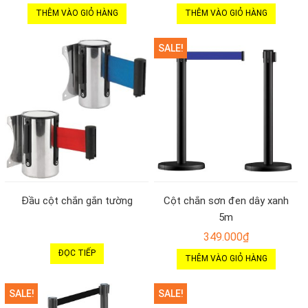
THÊM VÀO GIỎ HÀNG
THÊM VÀO GIỎ HÀNG
SALE!
Đầu cột chắn gắn tường
Cột chắn sơn đen dây xanh
5m
349.000
₫
ĐỌC TIẾP
THÊM VÀO GIỎ HÀNG
SALE!
SALE!