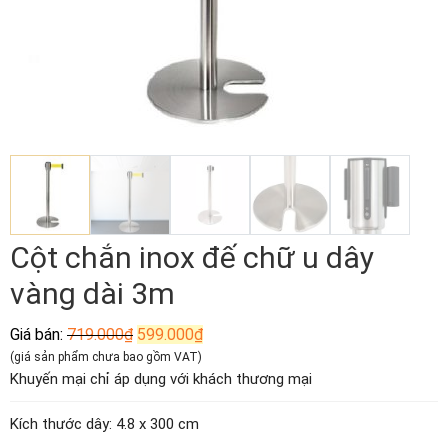
Cột chắn inox đế chữ u dây
vàng dài 3m
Giá
Giá
Giá bán:
719.000
₫
599.000
₫
gốc
hiện
(giá sản phẩm chưa bao gồm VAT)
là:
tại
Khuyến mại chỉ áp dụng với khách thương mại
719.000₫.
là:
599.000₫.
Kích thước dây: 4.8 x 300 cm