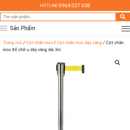
0964 037 658
HOTLINE:
Tìm
kiếm:
Sản Phẩm
Trang chủ
/
Cột chắn inox
/
Cột chắn inox dây căng
/ Cột chắn
inox đế chữ u dây vàng dài 3m