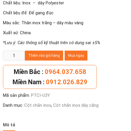
Chất liệu: Inox – dây Polyester
Chất liệu đế: Đế gang đúc
Màu sắc: Thân inox trắng – dây màu vàng
Xuất xứ: China
*Lưu ý: Các thông số kỹ thuật trên có dung sai ±5%
Cột
Thêm vào giỏ hàng
Mua ngay
chắn
inox
Miền Bắc :
0964.037.658
đế
Miền Nam :
0912.026.829
chữ
u
Mã sản phẩm:
PTCI-U3Y
dây
vàng
Danh mục:
Cột chắn inox
,
Cột chắn inox dây căng
dài
3m
số
Mô tả