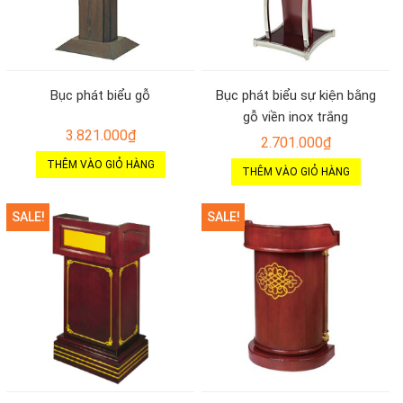
Bục phát biểu gỗ
Bục phát biểu sự kiện bằng
gỗ viền inox trắng
3.821.000
₫
2.701.000
₫
THÊM VÀO GIỎ HÀNG
THÊM VÀO GIỎ HÀNG
SALE!
SALE!