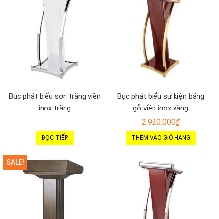
Bục phát biểu sơn trắng viền
Bục phát biểu sự kiện bằng
inox trắng
gỗ viền inox vàng
2.920.000
₫
ĐỌC TIẾP
THÊM VÀO GIỎ HÀNG
SALE!