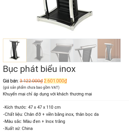
Bục phát biểu inox
Giá
Giá
Giá bán:
3.122.000
₫
2.601.000
₫
gốc
hiện
(giá sản phẩm chưa bao gồm VAT)
là:
tại
Khuyến mại chỉ áp dụng với khách thương mại
3.122.000₫.
là:
2.601.000₫.
-Kích thước: 47 x 47 x 110 cm
-Chất liệu: Chân đỡ + viền bằng inox, thân bọc da
-Màu sắc: Màu đen + Inox trắng
-Xuất xứ: China