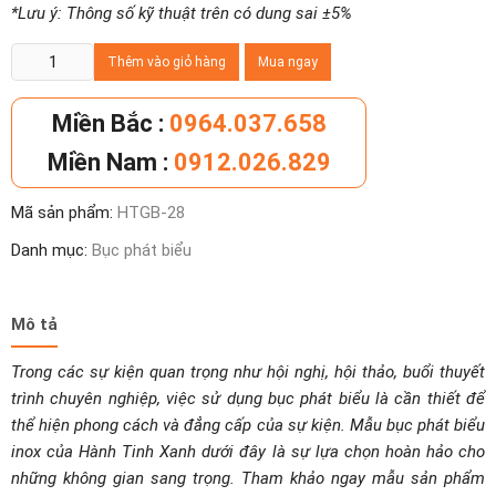
*Lưu ý: Thông số kỹ thuật trên có dung sai ±5%
Bục
Thêm vào giỏ hàng
Mua ngay
phát
biểu
Miền Bắc :
0964.037.658
inox
Miền Nam :
0912.026.829
số
lượng
Mã sản phẩm:
HTGB-28
Danh mục:
Bục phát biểu
Mô tả
Trong các sự kiện quan trọng như hội nghị, hội thảo, buổi thuyết
trình chuyên nghiệp, việc sử dụng bục phát biểu là cần thiết để
thể hiện phong cách và đẳng cấp của sự kiện. Mẫu bục phát biểu
inox của Hành Tinh Xanh dưới đây là sự lựa chọn hoàn hảo cho
những không gian sang trọng. Tham khảo ngay mẫu sản phẩm