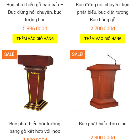
Bục phát biểu gỗ cao cấp –
Bục đứng nói chuyện, bục
Bục đứng nói chuyện, bục
phát biểu, bục đặt tượng
tượng bác
Bác bằng gỗ
5.886.000
₫
2.700.000
₫
THÊM VÀO GIỎ HÀNG
THÊM VÀO GIỎ HÀNG
SALE!
SALE!
Bục phát biểu hội trường
Bục phát biểu đơn giản
bằng gỗ kết hợp với inox
2.800.000
₫